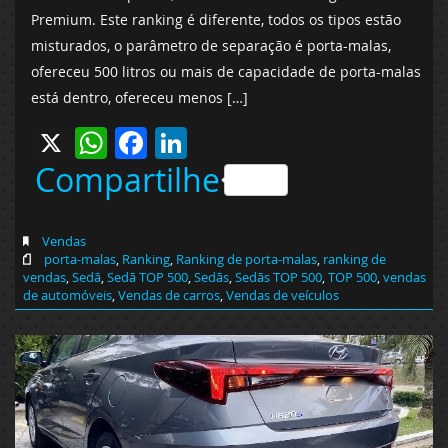
Premium. Este ranking é diferente, todos os tipos estão
misturados, o parâmetro de separação é porta-malas,
ofereceu 500 litros ou mais de capacidade de porta-malas
está dentro, ofereceu menos […]
X
WhatsApp
Facebook
LinkedIn
Compartilhe
Vendas
porta-malas
,
Ranking
,
Ranking de porta-malas
,
ranking de
vendas
,
Sedã
,
Sedã TOP 500
,
Sedãs
,
Sedãs TOP 500
,
TOP 500
,
vendas
de automóveis
,
Vendas de carros
,
Vendas de veículos