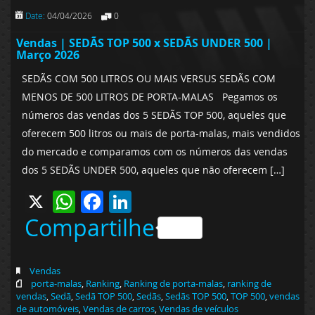
Date:
04/04/2026
0
Vendas | SEDÃS TOP 500 x SEDÃS UNDER 500 |
Março 2026
SEDÃS COM 500 LITROS OU MAIS VERSUS SEDÃS COM
MENOS DE 500 LITROS DE PORTA-MALAS Pegamos os
números das vendas dos 5 SEDÃS TOP 500, aqueles que
oferecem 500 litros ou mais de porta-malas, mais vendidos
do mercado e comparamos com os números das vendas
dos 5 SEDÃS UNDER 500, aqueles que não oferecem […]
X
WhatsApp
Facebook
LinkedIn
Compartilhe
Vendas
porta-malas
,
Ranking
,
Ranking de porta-malas
,
ranking de
vendas
,
Sedã
,
Sedã TOP 500
,
Sedãs
,
Sedãs TOP 500
,
TOP 500
,
vendas
de automóveis
,
Vendas de carros
,
Vendas de veículos