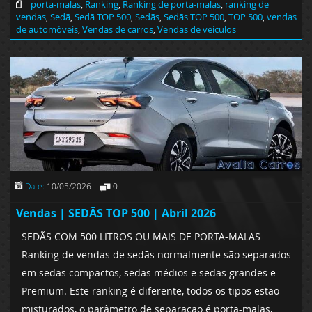
porta-malas
,
Ranking
,
Ranking de porta-malas
,
ranking de
vendas
,
Sedã
,
Sedã TOP 500
,
Sedãs
,
Sedãs TOP 500
,
TOP 500
,
vendas
de automóveis
,
Vendas de carros
,
Vendas de veículos
Date:
10/05/2026
0
Vendas | SEDÃS TOP 500 | Abril 2026
SEDÃS COM 500 LITROS OU MAIS DE PORTA-MALAS
Ranking de vendas de sedãs normalmente são separados
em sedãs compactos, sedãs médios e sedãs grandes e
Premium. Este ranking é diferente, todos os tipos estão
misturados, o parâmetro de separação é porta-malas,