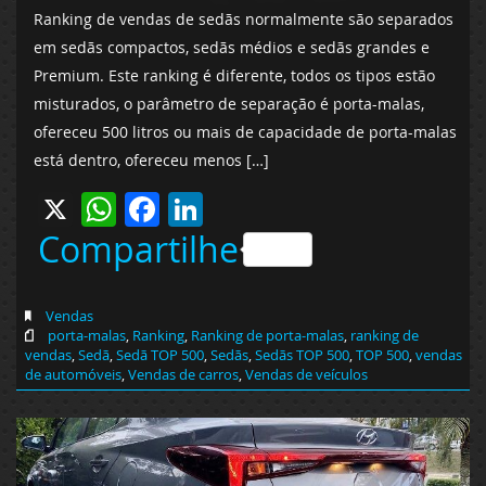
Ranking de vendas de sedãs normalmente são separados
em sedãs compactos, sedãs médios e sedãs grandes e
Premium. Este ranking é diferente, todos os tipos estão
misturados, o parâmetro de separação é porta-malas,
ofereceu 500 litros ou mais de capacidade de porta-malas
está dentro, ofereceu menos […]
X
WhatsApp
Facebook
LinkedIn
Compartilhe
Vendas
porta-malas
,
Ranking
,
Ranking de porta-malas
,
ranking de
vendas
,
Sedã
,
Sedã TOP 500
,
Sedãs
,
Sedãs TOP 500
,
TOP 500
,
vendas
de automóveis
,
Vendas de carros
,
Vendas de veículos