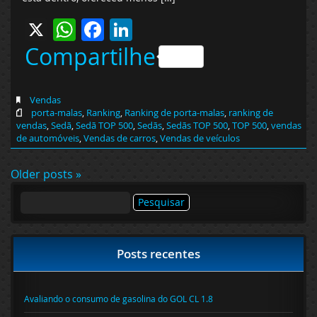
X
WhatsApp
Facebook
LinkedIn
Compartilhe
Vendas
porta-malas
,
Ranking
,
Ranking de porta-malas
,
ranking de
vendas
,
Sedã
,
Sedã TOP 500
,
Sedãs
,
Sedãs TOP 500
,
TOP 500
,
vendas
de automóveis
,
Vendas de carros
,
Vendas de veículos
Older posts »
Pesquisar
por:
Posts recentes
Avaliando o consumo de gasolina do GOL CL 1.8