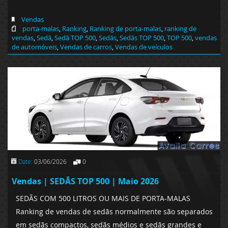
Vendas
porta-malas
,
Ranking
,
Ranking de porta-malas
,
ranking de
vendas
,
Sedã
,
Sedã TOP 500
,
Sedãs
,
Sedãs TOP 500
,
TOP 500
,
vendas
de automóveis
,
Vendas de carros
,
Vendas de veículos
Date:
03/06/2026
0
Vendas | SEDÃS TOP 500 | Maio 2026
SEDÃS COM 500 LITROS OU MAIS DE PORTA-MALAS
Ranking de vendas de sedãs normalmente são separados
em sedãs compactos, sedãs médios e sedãs grandes e