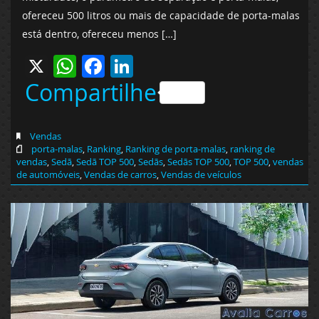
ofereceu 500 litros ou mais de capacidade de porta-malas
está dentro, ofereceu menos […]
X
WhatsApp
Facebook
LinkedIn
Compartilhe
Vendas
porta-malas
,
Ranking
,
Ranking de porta-malas
,
ranking de
vendas
,
Sedã
,
Sedã TOP 500
,
Sedãs
,
Sedãs TOP 500
,
TOP 500
,
vendas
de automóveis
,
Vendas de carros
,
Vendas de veículos