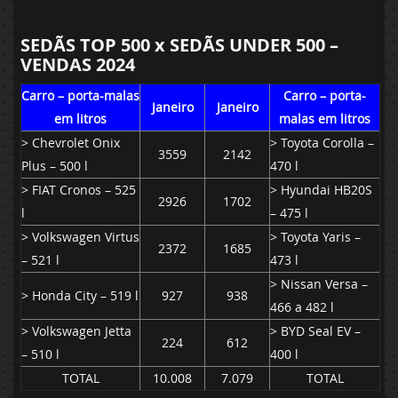
SEDÃS TOP 500 x SEDÃS UNDER 500 –
VENDAS 2024
Carro – porta-malas
Carro – porta-
Janeiro
Janeiro
em litros
malas em litros
> Chevrolet Onix
> Toyota Corolla –
3559
2142
Plus – 500 l
470 l
> FIAT Cronos – 525
> Hyundai HB20S
2926
1702
l
– 475 l
> Volkswagen Virtus
> Toyota Yaris –
2372
1685
– 521 l
473 l
> Nissan Versa –
> Honda City – 519 l
927
938
466 a 482 l
> Volkswagen Jetta
> BYD Seal EV –
224
612
– 510 l
400 l
TOTAL
10.008
7.079
TOTAL