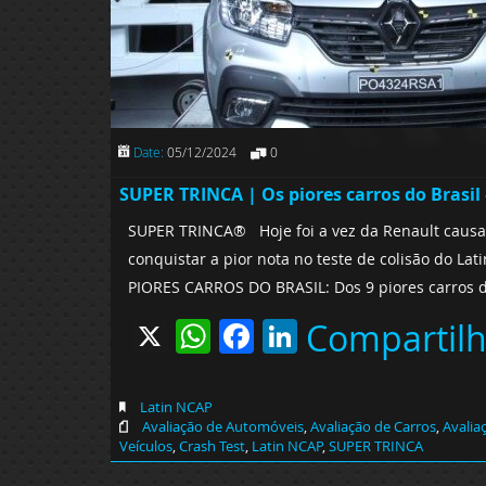
Date:
05/12/2024
0
SUPER TRINCA | Os piores carros do Brasi
SUPER TRINCA® Hoje foi a vez da Renault causar
conquistar a pior nota no teste de colisão do La
PIORES CARROS DO BRASIL: Dos 9 piores carros d
X
WhatsApp
Facebook
LinkedIn
Compartil
Latin NCAP
Avaliação de Automóveis
,
Avaliação de Carros
,
Avalia
Veículos
,
Crash Test
,
Latin NCAP
,
SUPER TRINCA