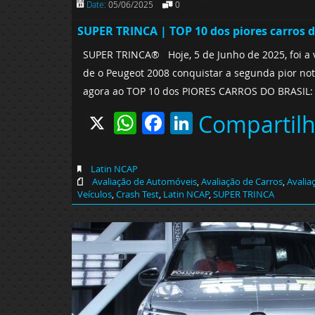
Date:
05/06/2025
0
SUPER TRINCA | TOP 10 dos piores carros d
SUPER TRINCA® Hoje, 5 de Junho de 2025, foi a v
de o Peugeot 2008 conquistar a segunda pior not
agora ao TOP 10 dos PIORES CARROS DO BRASIL: Do
X
WhatsApp
Facebook
LinkedIn
Compartil
Latin NCAP
Avaliação de Automóveis
,
Avaliação de Carros
,
Avalia
Veículos
,
Crash Test
,
Latin NCAP
,
SUPER TRINCA