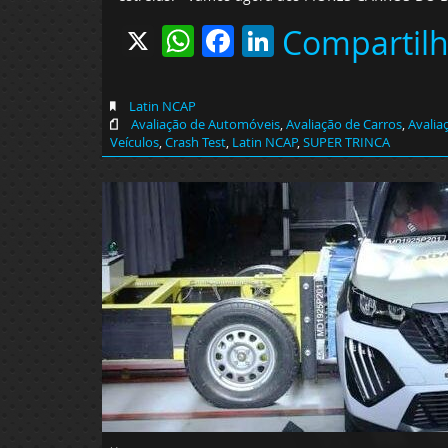
X
WhatsApp
Facebook
LinkedIn
Compartil
Latin NCAP
Avaliação de Automóveis
,
Avaliação de Carros
,
Avalia
Veículos
,
Crash Test
,
Latin NCAP
,
SUPER TRINCA