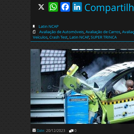
X
WhatsApp
Facebook
LinkedIn
Compartil
Latin NCAP
Avaliação de Automóveis
,
Avaliação de Carros
,
Avalia
Veículos
,
Crash Test
,
Latin NCAP
,
SUPER TRINCA
Date:
20/12/2023
0