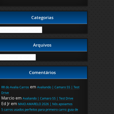
Categorias
ategorias
Arquivos
rquivos
Comentários
em
RR do Avalia Carros
Avaliando | Camaro SS | Test
Drive
Marcio
em
Avaliando | Camaro SS | Test Drive
Ed Jr
em
MAIO AMARELO 2026 | Nós apoiamos
5 carros usados perfeitos para primeiro carro: guia de