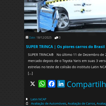
Date:
18/12/2025
0
SUPER TRINCA | Os piores carros do Brasi
SUPER TRINCA® No último 11 de Dezembro de 2025
mercado depois de o Toyota Yaris em suas 3 vers
estrelas no teste de colisão do instituto Latin N
[…]
X
WhatsApp
Facebook
LinkedIn
Compartil
Latin NCAP
Avaliação de Automóveis
,
Avaliação de Carros
,
Avalia