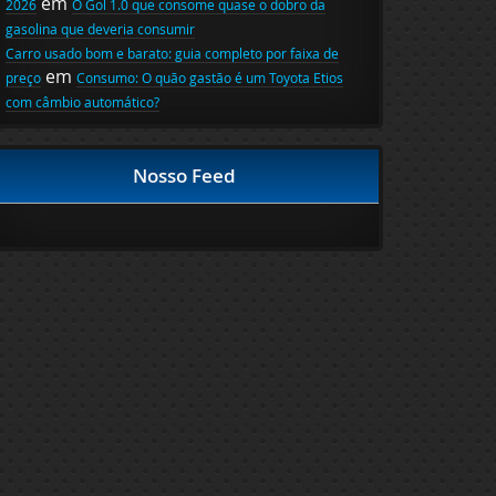
em
2026
O Gol 1.0 que consome quase o dobro da
gasolina que deveria consumir
Carro usado bom e barato: guia completo por faixa de
em
preço
Consumo: O quão gastão é um Toyota Etios
com câmbio automático?
Nosso Feed