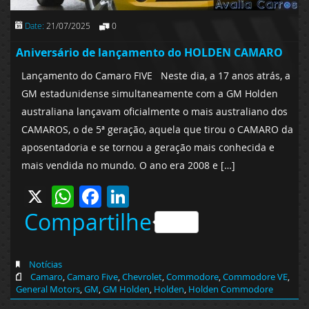
Date:
21/07/2025
0
Aniversário de lançamento do HOLDEN CAMARO
Lançamento do Camaro FIVE Neste dia, a 17 anos atrás, a
GM estadunidense simultaneamente com a GM Holden
australiana lançavam oficialmente o mais australiano dos
CAMAROS, o de 5ª geração, aquela que tirou o CAMARO da
aposentadoria e se tornou a geração mais conhecida e
mais vendida no mundo. O ano era 2008 e […]
X
WhatsApp
Facebook
LinkedIn
Compartilhe
Notícias
Camaro
,
Camaro Five
,
Chevrolet
,
Commodore
,
Commodore VE
,
General Motors
,
GM
,
GM Holden
,
Holden
,
Holden Commodore