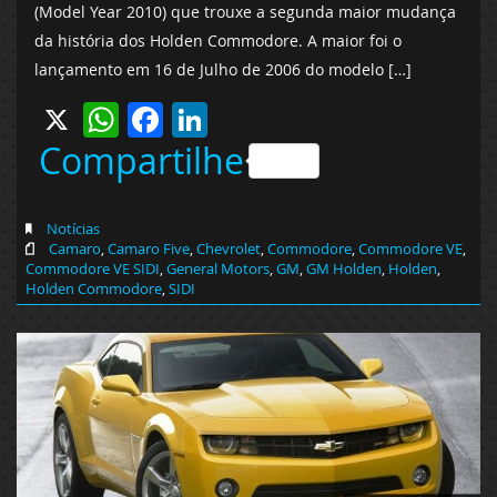
(Model Year 2010) que trouxe a segunda maior mudança
da história dos Holden Commodore. A maior foi o
lançamento em 16 de Julho de 2006 do modelo […]
X
WhatsApp
Facebook
LinkedIn
Compartilhe
Notícias
Camaro
,
Camaro Five
,
Chevrolet
,
Commodore
,
Commodore VE
,
Commodore VE SIDI
,
General Motors
,
GM
,
GM Holden
,
Holden
,
Holden Commodore
,
SIDI