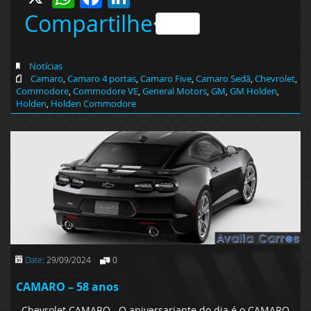
Compartilhe
Notícias
Camaro
,
Camaro 4 portas
,
Camaro Five
,
Camaro Sedã
,
Chevrolet
,
Commodore
,
Commodore VE
,
General Motors
,
GM
,
GM Holden
,
Holden
,
Holden Commodore
Date:
29/09/2024
0
CAMARO – 58 anos
Chevrolet CAMARO O aniversariante do dia é o CAMARO,