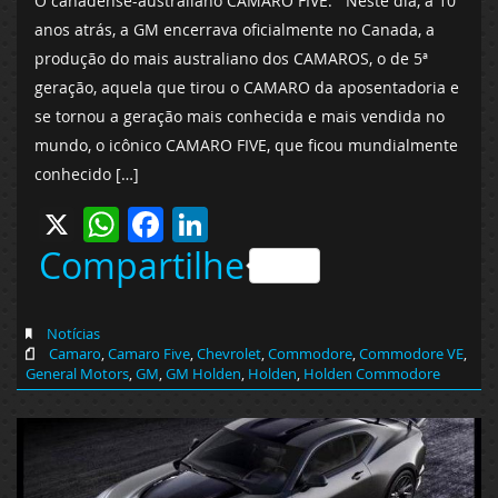
O canadense-australiano CAMARO FIVE. Neste dia, a 10
anos atrás, a GM encerrava oficialmente no Canada, a
produção do mais australiano dos CAMAROS, o de 5ª
geração, aquela que tirou o CAMARO da aposentadoria e
se tornou a geração mais conhecida e mais vendida no
mundo, o icônico CAMARO FIVE, que ficou mundialmente
conhecido […]
X
WhatsApp
Facebook
LinkedIn
Compartilhe
Notícias
Camaro
,
Camaro Five
,
Chevrolet
,
Commodore
,
Commodore VE
,
General Motors
,
GM
,
GM Holden
,
Holden
,
Holden Commodore