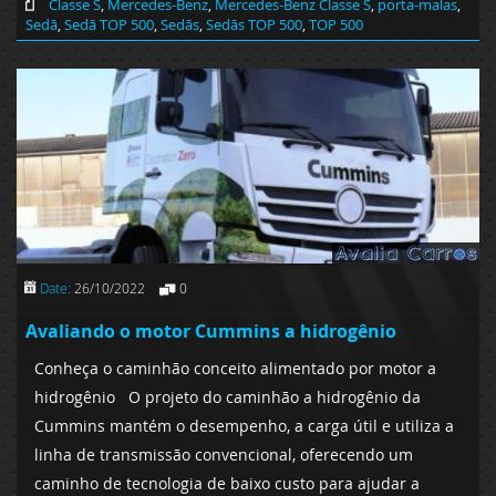
Classe S
,
Mercedes-Benz
,
Mercedes-Benz Classe S
,
porta-malas
,
Sedã
,
Sedã TOP 500
,
Sedãs
,
Sedãs TOP 500
,
TOP 500
Date:
26/10/2022
0
Avaliando o motor Cummins a hidrogênio
Conheça o caminhão conceito alimentado por motor a
hidrogênio O projeto do caminhão a hidrogênio da
Cummins mantém o desempenho, a carga útil e utiliza a
linha de transmissão convencional, oferecendo um
caminho de tecnologia de baixo custo para ajudar a