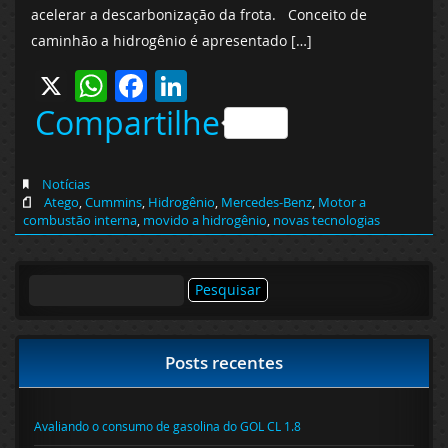
acelerar a descarbonização da frota. Conceito de
caminhão a hidrogênio é apresentado […]
X
WhatsApp
Facebook
LinkedIn
Compartilhe
Notícias
Atego
,
Cummins
,
Hidrogênio
,
Mercedes-Benz
,
Motor a
combustão interna
,
movido a hidrogênio
,
novas tecnologias
Pesquisar
por:
Posts recentes
Avaliando o consumo de gasolina do GOL CL 1.8