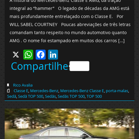
A história do Mercedes-Benz Classe E AMG, da tração
integral ao “hammer” O legado de décadas da AMG está
mais profundamente entrelaçado com o Classe E. Por
WILL SABEL COURTNEY Poucas abreviações de três letras
comandam tanto respeito no mundo automotivo quanto
AMG . O nome foi estampado em muitos dos carros […]
X
WhatsApp
Facebook
LinkedIn
Compartilhe
Rico Avalia
Classe E
,
Mercedes-Benz
,
Mercedes-Benz Classe E
,
porta-malas
,
Sedã
,
Sedã TOP 500
,
Sedãs
,
Sedãs TOP 500
,
TOP 500