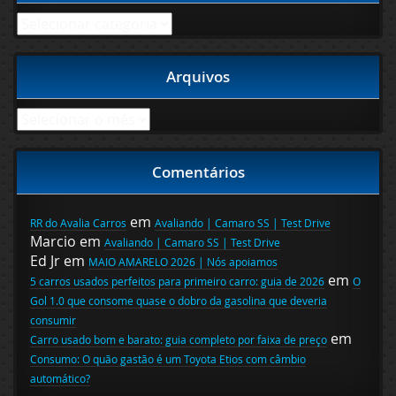
Categorias
Arquivos
Arquivos
Comentários
em
RR do Avalia Carros
Avaliando | Camaro SS | Test Drive
Marcio
em
Avaliando | Camaro SS | Test Drive
Ed Jr
em
MAIO AMARELO 2026 | Nós apoiamos
em
5 carros usados perfeitos para primeiro carro: guia de 2026
O
Gol 1.0 que consome quase o dobro da gasolina que deveria
consumir
em
Carro usado bom e barato: guia completo por faixa de preço
Consumo: O quão gastão é um Toyota Etios com câmbio
automático?