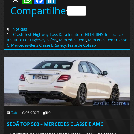
Compartilhe
Notícias
Crash Test
,
Highway Loss Data Institute
,
HLDI
,
IIHS
,
Insurance
Institute For Highway Safety
,
Mercedes-Benz
,
Mercedes-Benz Classe
C
,
Mercedes-Benz Classe E
,
Safety
,
Teste de Colisão
Date:
16/03/2025
0
SEDÃ TOP 500 – MERCEDES CLASSE E AMG