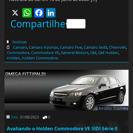
X
WhatsApp
Facebook
LinkedIn
Compartilhe
Notícias
Camaro
,
Camaro 4 portas
,
Camaro Five
,
Camaro Sedã
,
Chevrolet
,
Commodore
,
Commodore VE
,
General Motors
,
GM
,
GM Holden
,
Holden
,
Holden Commodore
Date:
31/08/2023
0
Avaliando o Holden Commodore VE SIDI Série II