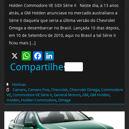
Holden Commodore VE SIDI Série II Neste dia, a 13 anos
atrás, a GM Holden anunciava no mercado australiano a
Série II daquela que seria a última versão do Chevrolet
Omega a desembarcar no Brasil. Lançada 10 dias depois,
em 10 de Setembro de 2010, aqui no Brasil a tal Série II
ficou mais […]
X
WhatsApp
Facebook
LinkedIn
Compartilhe
Notícias
Camaro
,
Camaro Five
,
Chevrolet
,
Chevrolet Omega
,
Commodore
VE
,
Commodore VE Série II
,
General Motors
,
GM
,
GM Holden
,
Holden
,
Holden Commodore
,
Omega