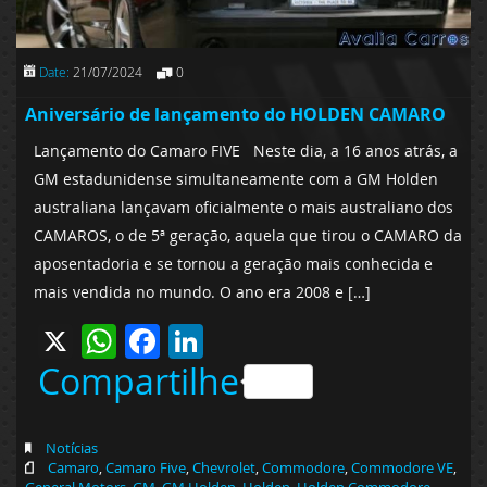
Date:
21/07/2024
0
Aniversário de lançamento do HOLDEN CAMARO
Lançamento do Camaro FIVE Neste dia, a 16 anos atrás, a
GM estadunidense simultaneamente com a GM Holden
australiana lançavam oficialmente o mais australiano dos
CAMAROS, o de 5ª geração, aquela que tirou o CAMARO da
aposentadoria e se tornou a geração mais conhecida e
mais vendida no mundo. O ano era 2008 e […]
X
WhatsApp
Facebook
LinkedIn
Compartilhe
Notícias
Camaro
,
Camaro Five
,
Chevrolet
,
Commodore
,
Commodore VE
,
General Motors
,
GM
,
GM Holden
,
Holden
,
Holden Commodore