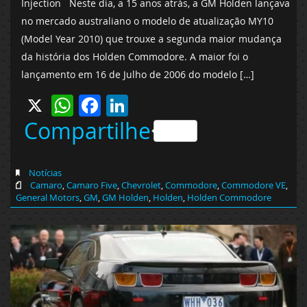
Injection Neste dia, a 15 anos atrás, a GM Holden lançava
no mercado australiano o modelo de atualização MY10
(Model Year 2010) que trouxe a segunda maior mudança
da história dos Holden Commodore. A maior foi o
lançamento em 16 de Julho de 2006 do modelo […]
X
WhatsApp
Facebook
LinkedIn
Compartilhe
Notícias
Camaro
,
Camaro Five
,
Chevrolet
,
Commodore
,
Commodore VE
,
General Motors
,
GM
,
GM Holden
,
Holden
,
Holden Commodore