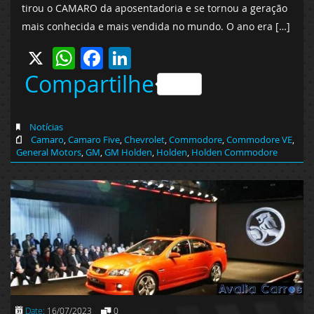
tirou o CAMARO da aposentadoria e se tornou a geração
mais conhecida e mais vendida no mundo. O ano era […]
X
WhatsApp
Facebook
LinkedIn
Compartilhe
Notícias
Camaro
,
Camaro Five
,
Chevrolet
,
Commodore
,
Commodore VE
,
General Motors
,
GM
,
GM Holden
,
Holden
,
Holden Commodore
Date:
16/07/2023
0