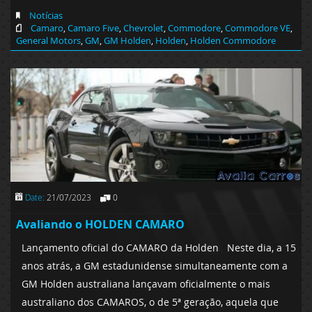
Notícias
Camaro
,
Camaro Five
,
Chevrolet
,
Commodore
,
Commodore VE
,
General Motors
,
GM
,
GM Holden
,
Holden
,
Holden Commodore
Date:
21/07/2023
0
Avaliando o HOLDEN CAMARO
Lançamento oficial do CAMARO da Holden Neste dia, a 15
anos atrás, a GM estadunidense simultaneamente com a
GM Holden australiana lançavam oficialmente o mais
australiano dos CAMAROS, o de 5ª geração, aquela que